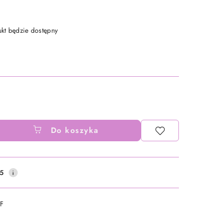
t będzie dostępny
Do koszyka
5
DF