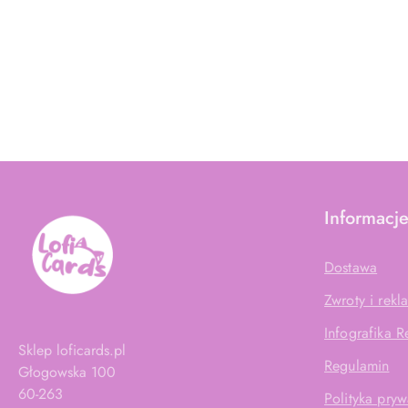
Informacj
Dostawa
Zwroty i rekl
Infografika 
Sklep loficards.pl
Regulamin
Głogowska 100
60-263
Polityka pryw