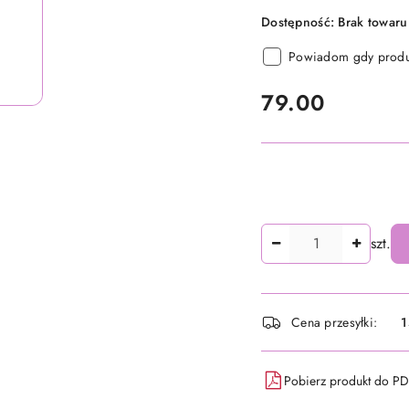
Dostępność:
Brak towaru
Powiadom gdy produk
cena:
79.00
Ilość
szt.
Dostępność
Cena przesyłki:
1
i
dostawa
Pobierz produkt do P