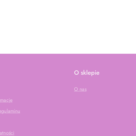
e
O sklepie
O nas
amacje
Regulaminu
atności