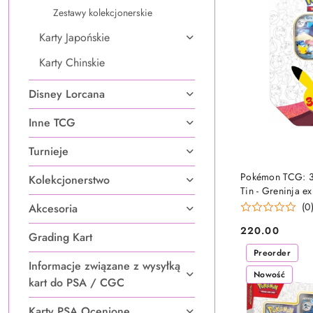
Zestawy kolekcjonerskie
Karty Japońskie
Karty Chinskie
Disney Lorcana
Inne TCG
Turnieje
OCZEKUJE
Pokémon TCG: 30
Kolekcjonerstwo
Tin - Greninja ex
(0
Akcesoria
220.00
Grading Kart
Cena:
Preorder
Informacje związane z wysyłką
Nowość
kart do PSA / CGC
Karty PSA Ocenione