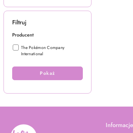
Filtruj
Producent
Producent:
The Pokémon Company
International
Pokaż
Informacj