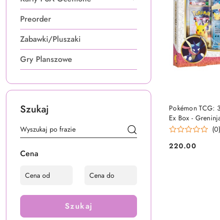
Preorder
Zabawki/Pluszaki
Gry Planszowe
OCZEKUJE
Szukaj
Pokémon TCG: 30
Ex Box - Greninj
(0
220.00
Cena:
Cena
Szukaj