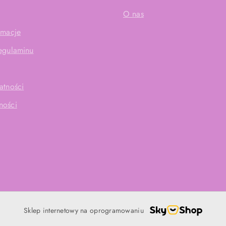
O nas
amacje
Regulaminu
atności
ności
Sklep internetowy na oprogramowaniu