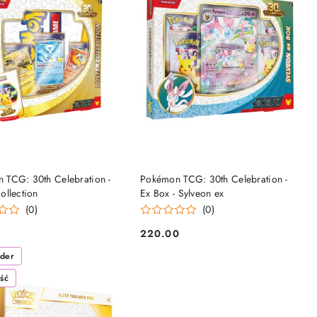
CZEKUJE NA DOSTAWĘ
OCZEKUJE NA DOSTAWĘ
 TCG: 30th Celebration -
Pokémon TCG: 30th Celebration -
ollection
Ex Box - Sylveon ex
(0)
(0)
0
220.00
Cena:
rder
ść