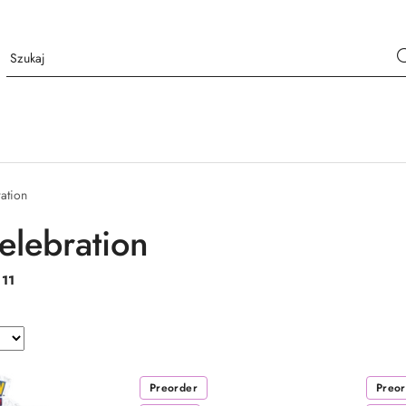
ation
elebration
:
11
Preorder
Preo