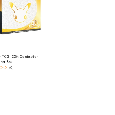
CZEKUJE NA DOSTAWĘ
 TCG: 30th Celebration -
ainer Box
(0)
0