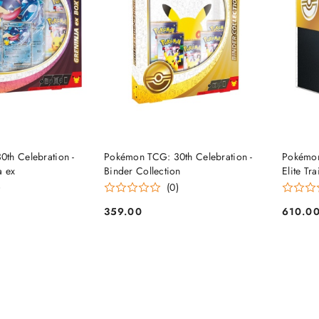
 NA DOSTAWĘ
OCZEKUJE NA DOSTAWĘ
O
th Celebration -
Pokémon TCG: 30th Celebration -
Pokémon
a ex
Binder Collection
Elite Tr
)
(0)
359.00
610.0
Cena:
Cena: