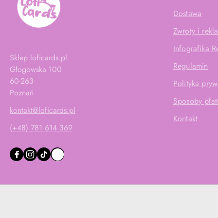
Dostawa
Zwroty i rekl
Infografika 
Sklep loficards.pl
Regulamin
Głogowska 100
60-263
Polityka pryw
Poznań
Sposoby płat
kontakt@loficards.pl
Kontakt
(+48) 781 614 369