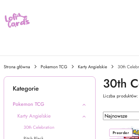
Przejdź do treści głównej
Przejdź do wyszukiwarki
Przejdź do moje konto
Przejdź do menu głównego
Przejdź do stopki
Strona główna
Pokemon TCG
Karty Angielskie
30th Celebr
30th C
Kategorie
Liczba produktów
Pokemon TCG
Zastosowano
Sortuj
Karty Angielskie
według
sortowanie:
30th Celebration
Najnowsze.
Preorder
Pitch Black