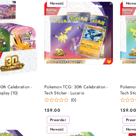
Nowość
Nowo
 NA DOSTAWĘ
OCZEKUJE NA DOSTAWĘ
O
th Celebration -
Pokemon TCG: 30th Celebration -
Pokemon
splay (10)
Tech Sticker - Lucario
Tech Sti
)
(0)
159.00
159.0
Cena:
Cena:
Preorder
Preo
Nowość
Nowo