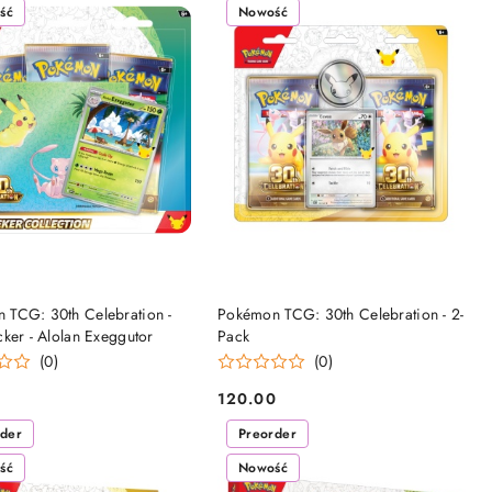
ść
Nowość
CZEKUJE NA DOSTAWĘ
OCZEKUJE NA DOSTAWĘ
 TCG: 30th Celebration -
Pokémon TCG: 30th Celebration - 2-
cker - Alolan Exeggutor
Pack
(0)
(0)
0
120.00
Cena:
rder
Preorder
ść
Nowość