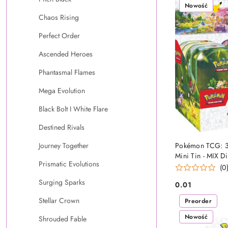
Nowość
Chaos Rising
Perfect Order
Ascended Heroes
Phantasmal Flames
Mega Evolution
Black Bolt I White Flare
Destined Rivals
OCZEKUJE
Pokémon TCG: 30
Journey Together
Mini Tin - MIX Di
Prismatic Evolutions
(0
Surging Sparks
0.01
Cena:
Stellar Crown
Preorder
Nowość
Shrouded Fable