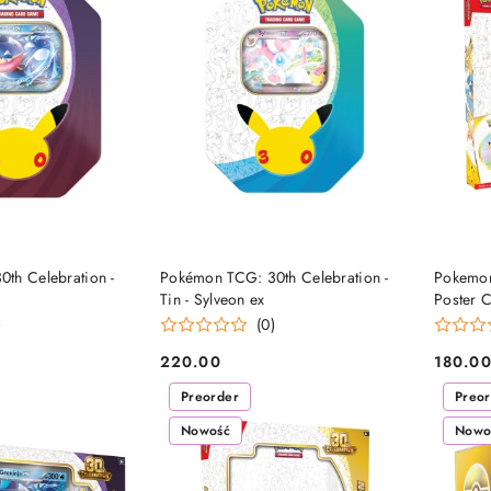
 NA DOSTAWĘ
OCZEKUJE NA DOSTAWĘ
O
th Celebration -
Pokémon TCG: 30th Celebration -
Pokemon
Tin - Sylveon ex
Poster C
)
(0)
220.00
180.0
Cena:
Cena:
Preorder
Preo
Nowość
Nowo