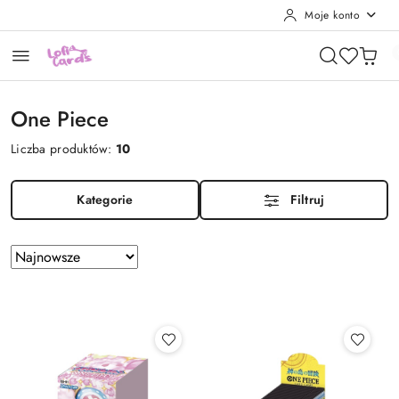
Moje konto
Przejdź do treści głównej
Przejdź do wyszukiwarki
Przejdź do moje konto
Przejdź do menu głównego
Przejdź do stopki
One Piece
Liczba produktów:
10
Kategorie
Filtruj
Zastosowano
Sortuj
według
sortowanie:
Najnowsze.