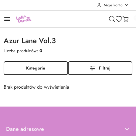
Moje konto
Przejdź do treści głównej
Przejdź do wyszukiwarki
Przejdź do moje konto
Przejdź do menu głównego
Przejdź do stopki
Azur Lane Vol.3
Liczba produktów:
0
Kategorie
Filtruj
Brak produktów do wyświetlenia
Dane adresowe