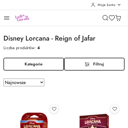
Moje konto
Przejdź do treści głównej
Przejdź do wyszukiwarki
Przejdź do moje konto
Przejdź do menu głównego
Przejdź do stopki
Disney Lorcana - Reign of Jafar
Liczba produktów:
4
Kategorie
Filtruj
Zastosowano
Sortuj
według
sortowanie:
Najnowsze.