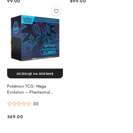
99.00
899.00
Cena:
Cena:
OCZEKUJE NA DOSTAWĘ
Pokémon TCG: Mega
Evolution – Phantasmal
Flames - Elite Trainer Box
(0)
369.00
Cena: