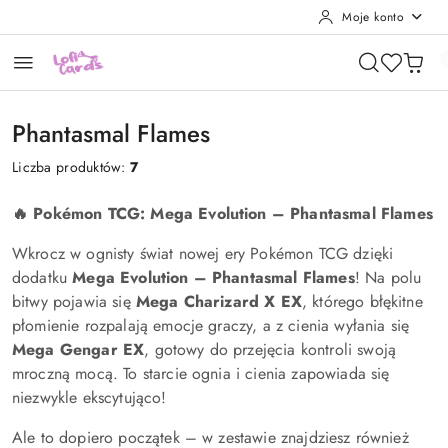
Moje konto
Przejdź do treści głównej
Przejdź do wyszukiwarki
Przejdź do moje konto
Przejdź do menu głównego
Przejdź do stopki
Phantasmal Flames
Liczba produktów:
7
🔥 Pokémon TCG: Mega Evolution – Phantasmal Flames
Wkrocz w ognisty świat nowej ery Pokémon TCG dzięki
dodatku
Mega Evolution – Phantasmal Flames
! Na polu
bitwy pojawia się
Mega Charizard X EX
, którego błękitne
płomienie rozpalają emocje graczy, a z cienia wyłania się
Mega Gengar EX
, gotowy do przejęcia kontroli swoją
mroczną mocą. To starcie ognia i cienia zapowiada się
niezwykle ekscytująco!
Ale to dopiero początek – w zestawie znajdziesz również