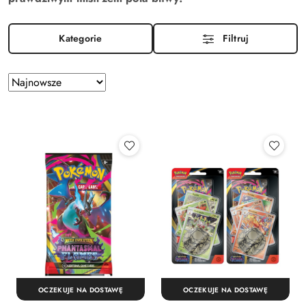
Kategorie
Filtruj
Zastosowano
Sortuj
według
sortowanie:
Najnowsze.
OCZEKUJE NA DOSTAWĘ
OCZEKUJE NA DOSTAWĘ