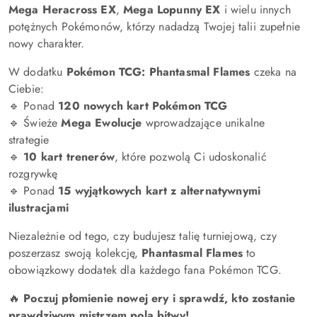
Mega Heracross EX
,
Mega Lopunny EX
i wielu innych
potężnych Pokémonów, którzy nadadzą Twojej talii zupełnie
nowy charakter.
W dodatku
Pokémon TCG: Phantasmal Flames
czeka na
Ciebie:
🔹 Ponad
120 nowych kart Pokémon TCG
🔹 Świeże
Mega Ewolucje
wprowadzające unikalne
strategie
🔹
10 kart trenerów
, które pozwolą Ci udoskonalić
rozgrywkę
🔹 Ponad
15 wyjątkowych kart z alternatywnymi
ilustracjami
Niezależnie od tego, czy budujesz talię turniejową, czy
poszerzasz swoją kolekcję,
Phantasmal Flames
to
obowiązkowy dodatek dla każdego fana Pokémon TCG.
🔥
Poczuj płomienie nowej ery i sprawdź, kto zostanie
prawdziwym mistrzem pola bitwy!