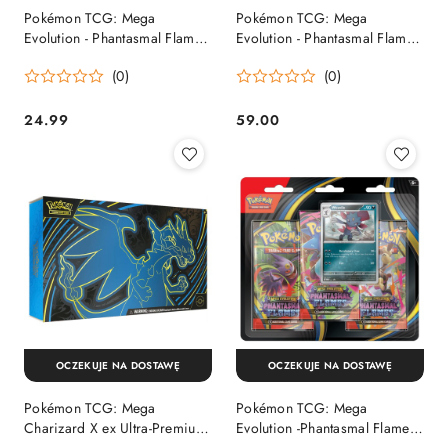
Pokémon TCG: Mega
Pokémon TCG: Mega
Evolution - Phantasmal Flames
Evolution - Phantasmal Flames
- Booster
- Premium Checklane Blister -
(0)
(0)
Blaziken/Hydrapple (Zestaw)
24.99
59.00
Cena:
Cena:
OCZEKUJE NA DOSTAWĘ
OCZEKUJE NA DOSTAWĘ
Pokémon TCG: Mega
Pokémon TCG: Mega
Charizard X ex Ultra-Premium
Evolution -Phantasmal Flames -
Collection
3-Pack Blister - Weavile