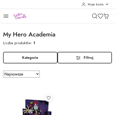
Moje konto
Przejdź do treści głównej
Przejdź do wyszukiwarki
Przejdź do moje konto
Przejdź do menu głównego
Przejdź do stopki
My Hero Academia
Liczba produktów:
1
Kategorie
Filtruj
Zastosowano
Sortuj
według
sortowanie:
Najnowsze.