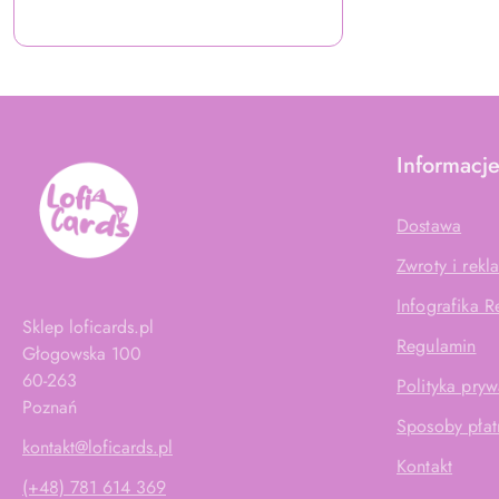
Informacj
Dostawa
Zwroty i rekl
Infografika 
Sklep loficards.pl
Regulamin
Głogowska 100
60-263
Polityka pryw
Poznań
Sposoby płat
kontakt@loficards.pl
Kontakt
(+48) 781 614 369