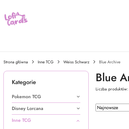
Przejdź do treści głównej
Przejdź do wyszukiwarki
Przejdź do moje konto
Przejdź do menu głównego
Przejdź do stopki
Strona główna
Inne TCG
Weiss Schwarz
Blue Archive
Blue A
Kategorie
Liczba produktów
Pokemon TCG
Zastosowano
Sortuj
Disney Lorcana
według
sortowanie:
Inne TCG
Najnowsze.