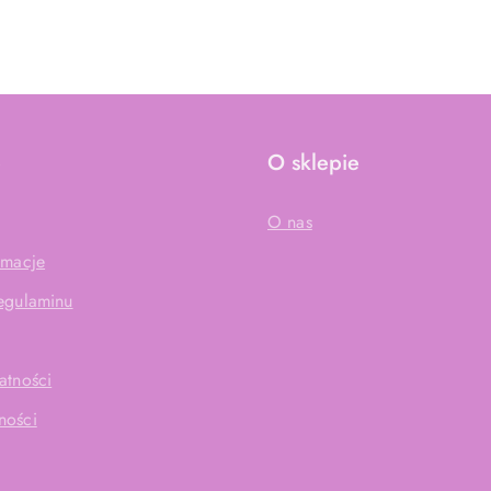
e
O sklepie
O nas
amacje
Regulaminu
atności
ności