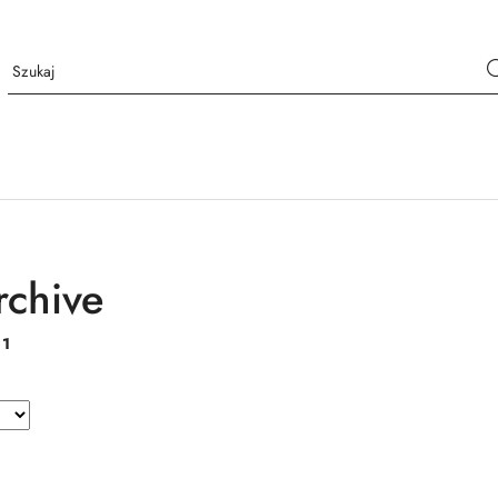
rchive
:
1