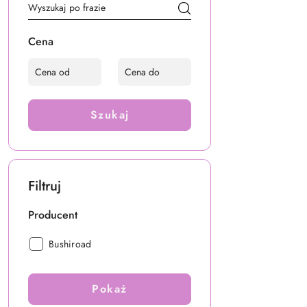
Cena
Szukaj
Filtruj
Producent
Producent:
Bushiroad
Pokaż