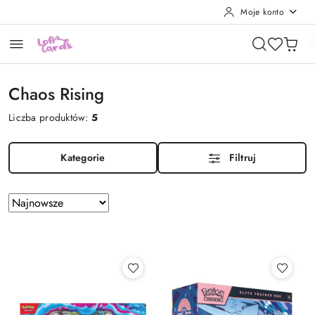
Moje konto
Przejdź do treści głównej
Przejdź do wyszukiwarki
Przejdź do moje konto
Przejdź do menu głównego
Przejdź do stopki
Chaos Rising
Liczba produktów:
5
Kategorie
Filtruj
Zastosowano
Sortuj
według
sortowanie:
Najnowsze.