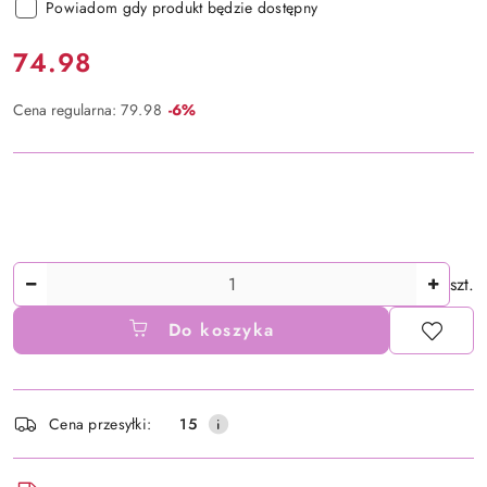
Powiadom gdy produkt będzie dostępny
Cena:
74.98
Rabat:
Cena regularna:
79.98
-6%
Ilość
szt.
Do koszyka
Dostępność
Cena przesyłki:
15
i
dostawa