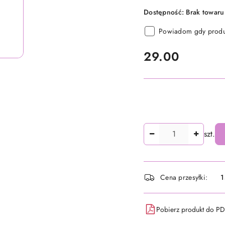
Dostępność:
Brak towaru
Powiadom gdy produk
cena:
29.00
Ilość
szt.
Dostępność
Cena przesyłki:
1
i
dostawa
Pobierz produkt do P