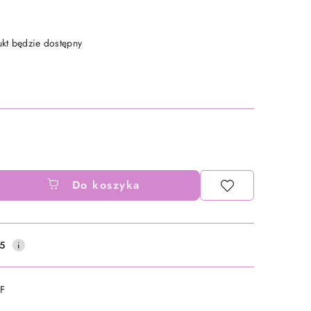
t będzie dostępny
Do koszyka
5
DF