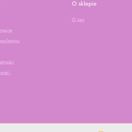
e
O sklepie
O nas
amacje
Regulaminu
atności
ności