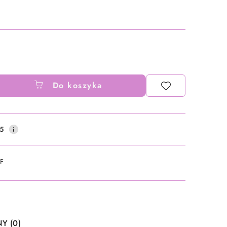
Do koszyka
5
DF
Y (0)