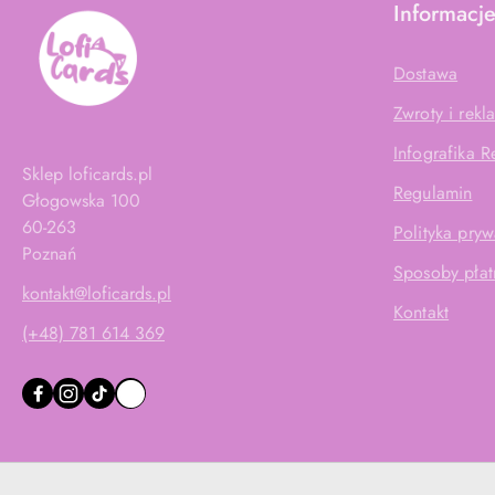
Informacj
Dostawa
Zwroty i rekl
Infografika 
Sklep loficards.pl
Regulamin
Głogowska 100
60-263
Polityka pryw
Poznań
Sposoby płat
kontakt@loficards.pl
Kontakt
(+48) 781 614 369