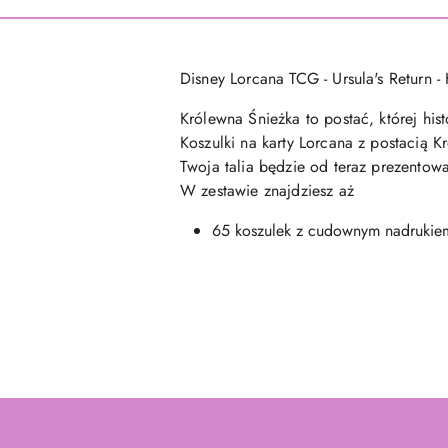
Disney Lorcana TCG - Ursula's Return -
Królewna Śnieżka to postać
, której hi
Koszulki na karty Lorcana z postacią K
Twoja talia będzie od teraz prezentow
W zestawie znajdziesz aż
65 koszulek z cudownym nadrukiem