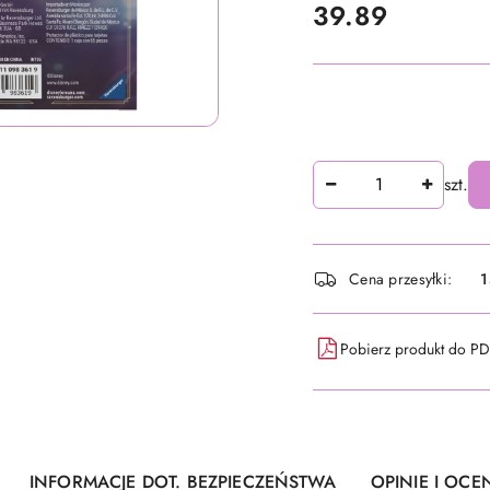
cena:
39.89
Ilość
szt.
Dostępność
Cena przesyłki:
1
i
dostawa
Pobierz produkt do P
INFORMACJE DOT. BEZPIECZEŃSTWA
OPINIE I OCEN