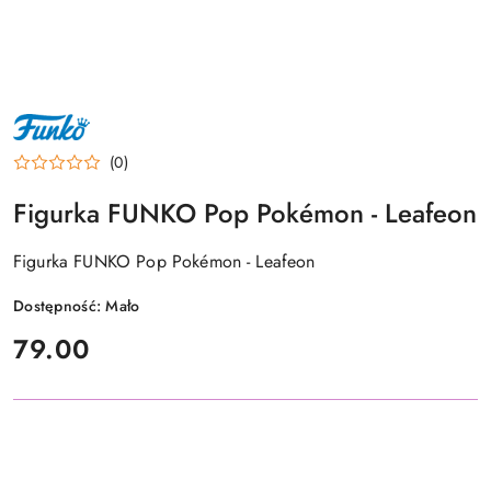
NAZWA
PRODUCENTA:
FUNKO
(0)
Figurka FUNKO Pop Pokémon - Leafeon
Figurka FUNKO Pop Pokémon - Leafeon
Dostępność:
Mało
cena:
79.00