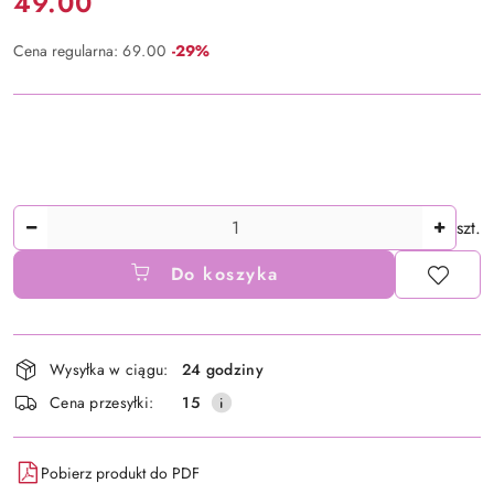
Cena:
49.00
Rabat:
Cena regularna:
69.00
-29%
Ilość
szt.
Do koszyka
Dostępność
Wysyłka w ciągu:
24 godziny
i
Cena przesyłki:
15
dostawa
Pobierz produkt do PDF