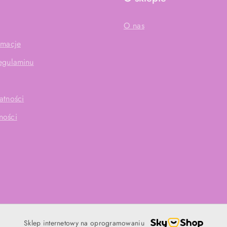
O nas
amacje
Regulaminu
atności
ności
Sklep internetowy na oprogramowaniu