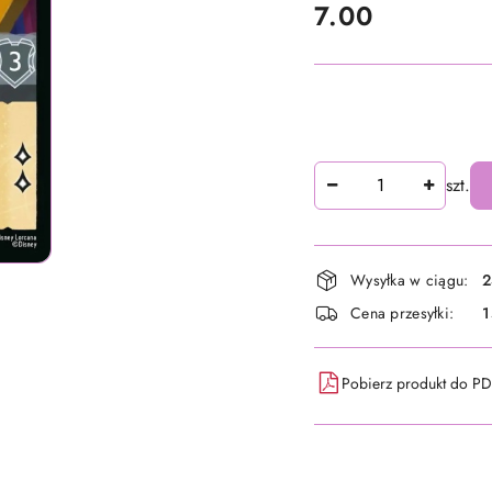
cena:
7.00
Ilość
szt.
Dostępność
Wysyłka w ciągu:
2
i
Cena przesyłki:
1
dostawa
Pobierz produkt do P