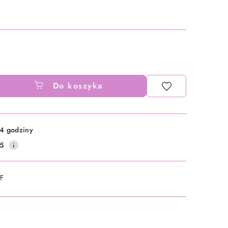
Do koszyka
4 godziny
5
DF