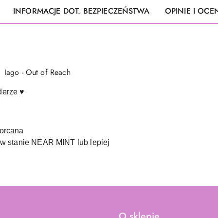
INFORMACJE DOT. BEZPIECZEŃSTWA
OPINIE I OCEN
 - Iago - Out of Reach
derze ♥
Lorcana
 w stanie NEAR MINT lub lepiej
e
O sklepie