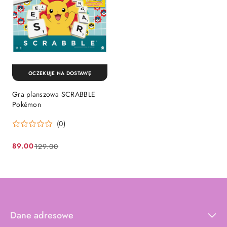
OCZEKUJE NA DOSTAWĘ
Gra planszowa SCRABBLE
Pokémon
(0)
89.00
129.00
Cena
Cena
promocyjna:
przed
promocją:
Dane adresowe