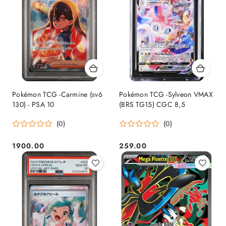
Pokémon TCG -Carmine (sv6
Pokémon TCG -Sylveon VMAX
130) - PSA 10
(BRS TG15) CGC 8,5
(0)
(0)
1900.00
259.00
Cena:
Cena: