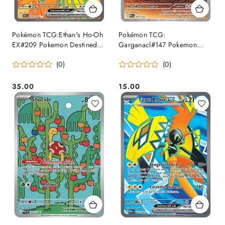
Pokémon TCG:Ethan's Ho-Oh
Pokémon TCG:
EX#209 Pokemon Destined
Garganacl#147 Pokemon
Rivals
Mega Evolution
(0)
(0)
35.00
15.00
Cena:
Cena: