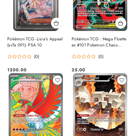
Pokémon TCG -Lisia's Appeal
Pokémon TCG : Mega Floette
(sv7a 091)- PSA 10
ex #101 Pokemon Chaos
Rising
(0)
(0)
1200.00
25.00
Cena:
Cena: