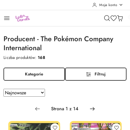
Moje konto
Przejdź do treści głównej
Przejdź do wyszukiwarki
Przejdź do moje konto
Przejdź do menu głównego
Przejdź do stopki
Producent - The Pokémon Company
International
Liczba produktów:
168
Kategorie
Filtruj
Zastosowano
Sortuj
według
sortowanie:
Najnowsze.