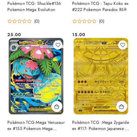
Pokémon TCG: Shuckle#136
Pokémon TCG : Tapu Koko ex
Pokemon Mega Evolution
#222 Pokemon Paradox RIift
(0)
(0)
25.00
15.00
Cena:
Cena:
Pokémon TCG:Mega Venusaur
Pokémon TCG :Mega Zygarde
ex #155 Pokemon Mega
ex #117- Pokemon Japanese -
Evolution
M3 Nihil Zero