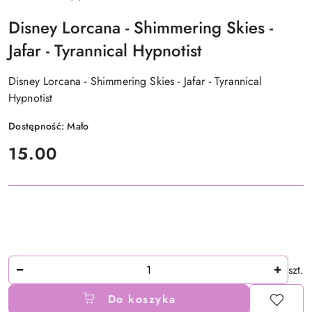
Disney Lorcana - Shimmering Skies -
Jafar - Tyrannical Hypnotist
Disney Lorcana - Shimmering Skies - Jafar - Tyrannical
Hypnotist
Dostępność:
Mało
cena:
15.00
Ilość
szt.
Do koszyka