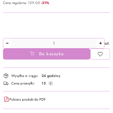
Rabat:
Cena regularna:
129.00
-31%
Ilość
szt.
Do koszyka
Dostępność
Wysyłka w ciągu:
24 godziny
i
Cena przesyłki:
15
dostawa
Pobierz produkt do PDF