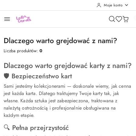
Moje konto
Przejdź do treści głównej
Przejdź do wyszukiwarki
Przejdź do moje konto
Przejdź do menu głównego
Przejdź do stopki
Dlaczego warto grejdować z nami?
Liczba produktów:
0
Dlaczego warto grejdować karty z nami?
🛡️ Bezpieczeństwo kart
Sami jesteśmy kolekcjonerami — doskonale wiemy, jak cenna
jest każda karta. Dlatego traktujemy Twoje karty tak, jak
własne. Każda sztuka jest zabezpieczona, traktowana z
należytą ostrożnością i profesjonalnie obsługiwana na
każdym etapie.
🔍 Pełna przejrzystość