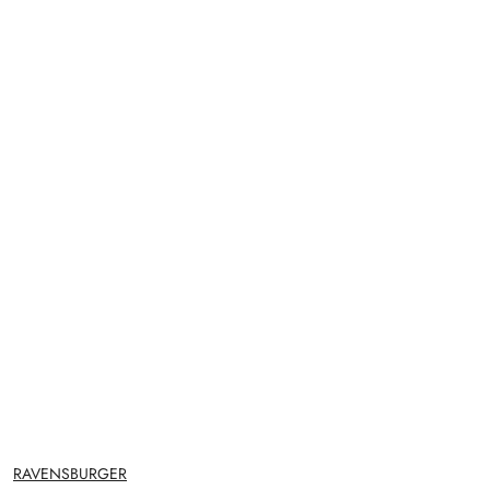
NAZWA
RAVENSBURGER
PRODUCENTA: