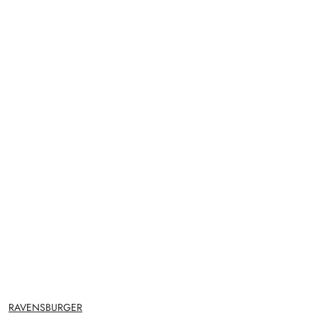
NAZWA
RAVENSBURGER
PRODUCENTA: