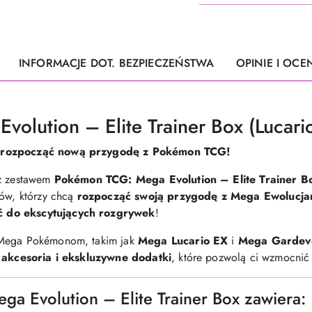
INFORMACJE DOT. BEZPIECZEŃSTWA
OPINIE I OCEN
olution – Elite Trainer Box (Lucari
y rozpocząć nową przygodę z Pokémon TCG!
 z zestawem
Pokémon TCG: Mega Evolution – Elite Trainer Bo
rów, którzy chcą
rozpocząć swoją przygodę z Mega Ewolucja
ć do ekscytujących rozgrywek
!
 Mega Pokémonom, takim jak
Mega Lucario EX
i
Mega Gardev
akcesoria i ekskluzywne dodatki
, które pozwolą ci wzmocnić t
a Evolution – Elite Trainer Box zawiera: