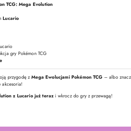
n TCG: Mega Evolution
em
Lucario
ucario
ukcja gry Pokémon TCG
e
woją przygodę z
Mega Ewolucjami Pokémon TCG
– albo znac
e akcesoria!
tion z Lucario już teraz
i wkrocz do gry z przewagą!