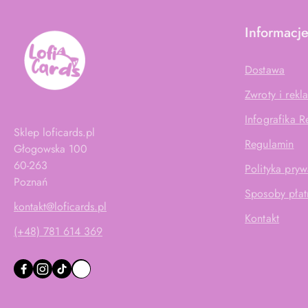
Informacj
Dostawa
Zwroty i rekl
Infografika 
Sklep loficards.pl
Regulamin
Głogowska 100
60-263
Polityka pryw
Poznań
Sposoby płat
kontakt@loficards.pl
Kontakt
(+48) 781 614 369