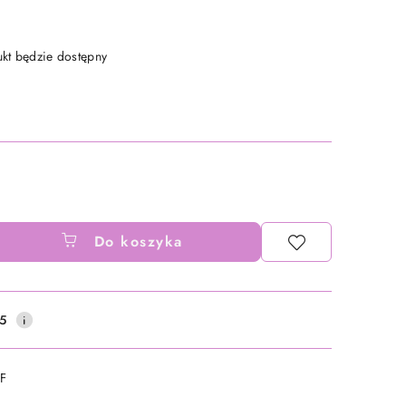
t będzie dostępny
Do koszyka
5
DF