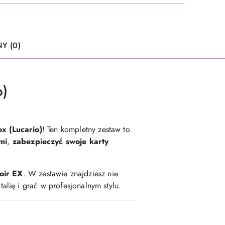
Y (0)
o)
x (Lucario)
! Ten kompletny zestaw to
mi
,
zabezpieczyć swoje karty
oir EX
. W zestawie znajdziesz nie
alię i grać w profesjonalnym stylu.