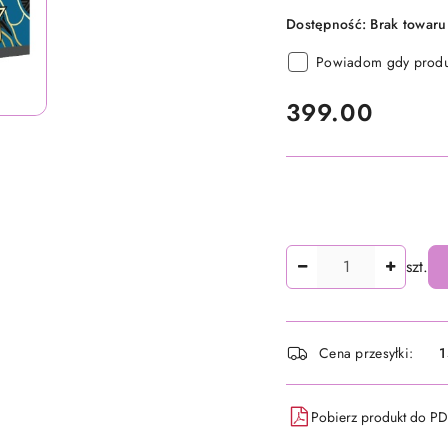
Dostępność:
Brak towaru
Powiadom gdy produk
cena:
399.00
Ilość
szt.
Dostępność
Cena przesyłki:
1
i
dostawa
Pobierz produkt do P