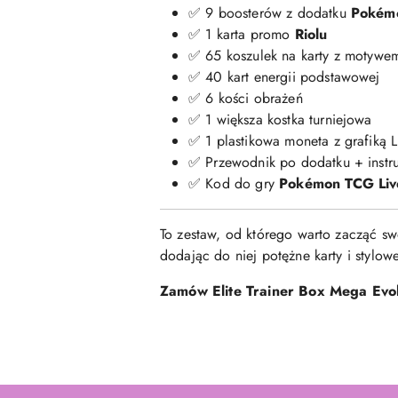
✅ 9 boosterów z dodatku
Pokémo
✅ 1 karta promo
Riolu
✅ 65 koszulek na karty z motyw
✅ 40 kart energii podstawowej
✅ 6 kości obrażeń
✅ 1 większa kostka turniejowa
✅ 1 plastikowa moneta z grafiką L
✅ Przewodnik po dodatku + instr
✅ Kod do gry
Pokémon TCG Liv
To zestaw, od którego warto zacząć s
dodając do niej potężne karty i stylow
Zamów Elite Trainer Box Mega Evolu