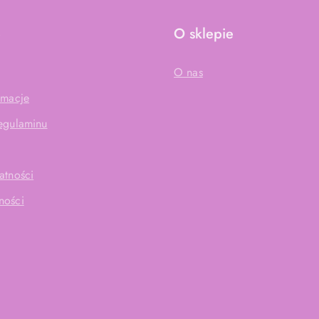
e
O sklepie
O nas
amacje
Regulaminu
atności
ności