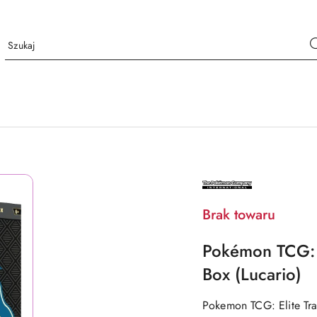
NAZWA
PRODUCENTA:
THE
POKÉMON
Brak towaru
COMPANY
INTERNATIONAL
Pokémon TCG: M
Box (Lucario)
Pokemon TCG: Elite Tra