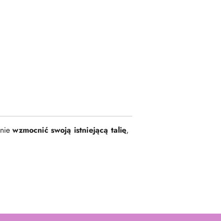
znie
wzmocnić swoją istniejącą talię
,