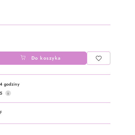
Do koszyka
4 godziny
5
DF