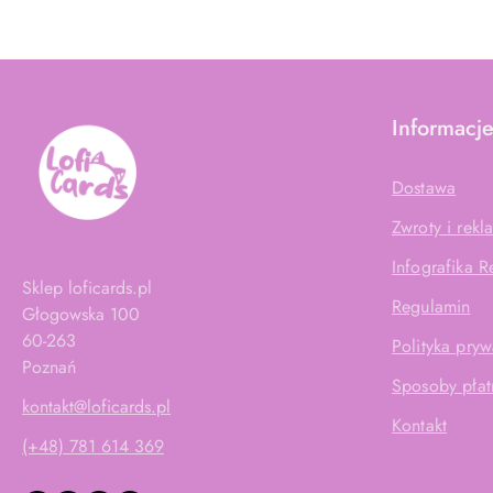
Informacj
Dostawa
Zwroty i rekl
Infografika 
Sklep loficards.pl
Regulamin
Głogowska 100
60-263
Polityka pryw
Poznań
Sposoby płat
kontakt@loficards.pl
Kontakt
(+48) 781 614 369