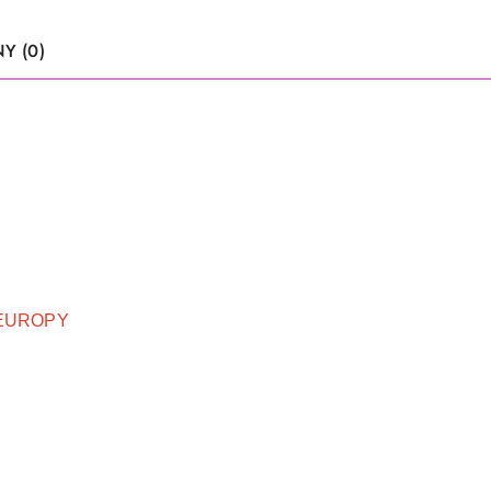
Y (0)
e EUROPY