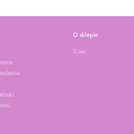
e
O sklepie
O nas
amacje
Regulaminu
atności
ności