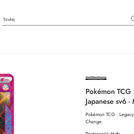
NAZWA
PRODUCENTA:
THE
POKÉMON
Pokémon TCG :
COMPANY
INTERNATIONAL
Japanese sv6 -
Pokémon TCG : Legacy 
Change
Dostępność:
Mało