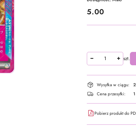
cena:
5.00
Ilość
szt.
Dostępność
Wysyłka w ciągu:
2
i
Cena przesyłki:
1
dostawa
Pobierz produkt do P