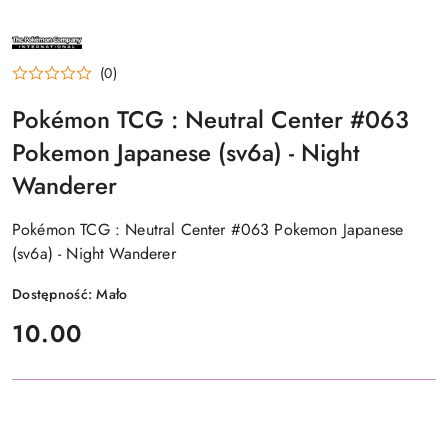
NAZWA
PRODUCENTA:
THE
(0)
POKÉMON
COMPANY
INTERNATIONAL
Pokémon TCG : Neutral Center #063
Pokemon Japanese (sv6a) - Night
Wanderer
Pokémon TCG : Neutral Center #063 Pokemon Japanese
(sv6a) - Night Wanderer
Dostępność:
Mało
cena:
10.00