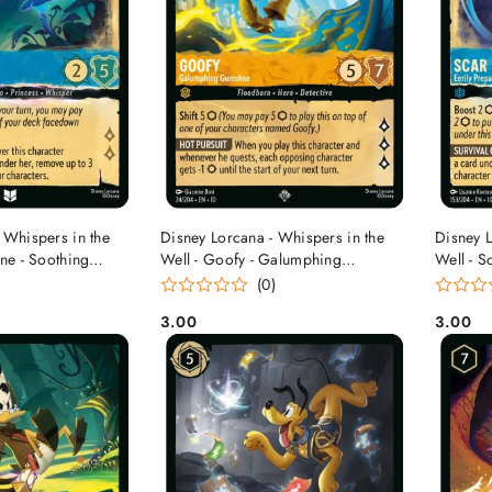
 KOSZYKA
DO KOSZYKA
 Whispers in the
Disney Lorcana - Whispers in the
Disney L
ine - Soothing
Well - Goofy - Galumphing
Well - S
Gumshoe
)
(0)
3.00
3.00
Cena:
Cena: