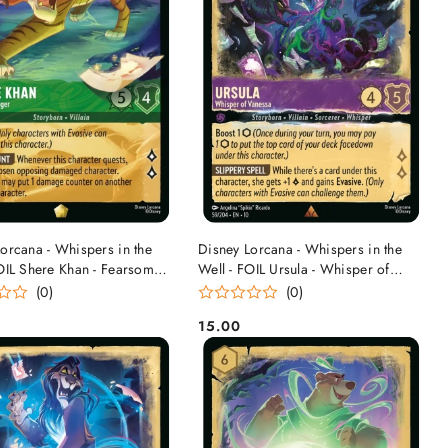
DO KOSZYKA
DO KOSZYKA
orcana - Whispers in the
Disney Lorcana - Whispers in the
OIL Shere Khan - Fearsome
Well - FOIL Ursula - Whisper of
Vanessa
(0)
(0)
15.00
Cena: