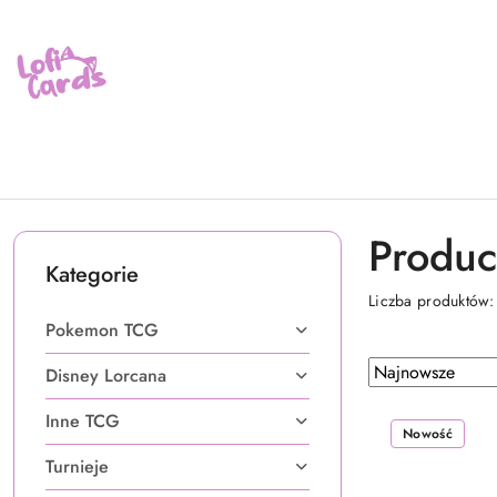
Przejdź do treści głównej
Przejdź do wyszukiwarki
Przejdź do moje konto
Przejdź do menu głównego
Przejdź do stopki
Produc
Kategorie
Liczba produktów
Pokemon TCG
Zastosowano
Sortuj
Disney Lorcana
według
sortowanie:
Inne TCG
Najnowsze.
Nowość
Turnieje