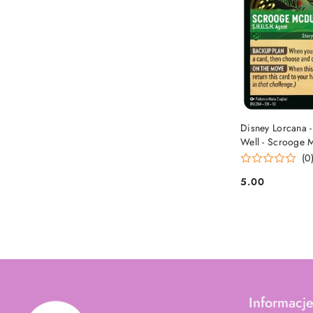
DO
Disney Lorcana -
Well - Scrooge 
Agent
(0
5.00
Cena:
Informacj