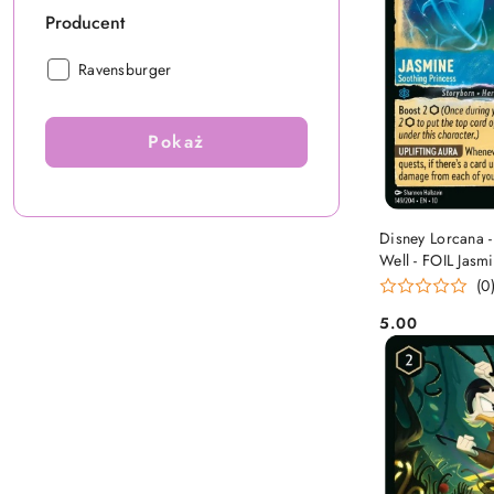
Producent
Producent:
Ravensburger
Pokaż
DO
Disney Lorcana -
Well - FOIL Jasm
Princess
(0
5.00
Cena: