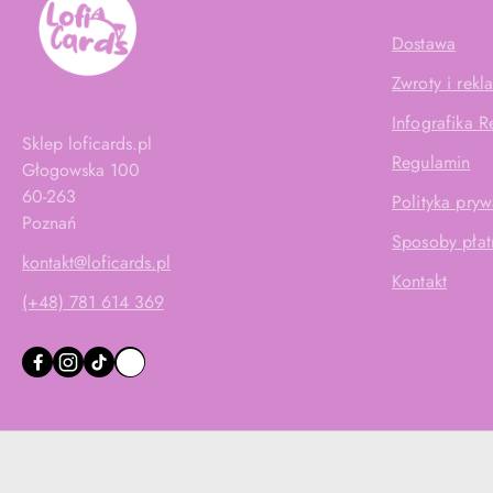
Dostawa
Zwroty i rekl
Infografika 
Sklep loficards.pl
Regulamin
Głogowska 100
60-263
Polityka pryw
Poznań
Sposoby płat
kontakt@loficards.pl
Kontakt
(+48) 781 614 369