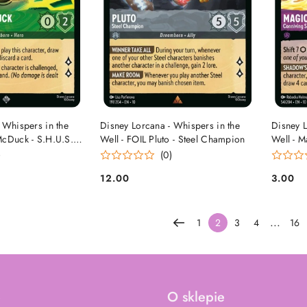
 KOSZYKA
DO KOSZYKA
 Whispers in the
Disney Lorcana - Whispers in the
Disney L
McDuck - S.H.U.S.H.
Well - FOIL Pluto - Steel Champion
Well - M
Sorcere
)
(0)
12.00
3.00
Cena:
Cena:
...
1
2
3
4
16
e
O sklepie