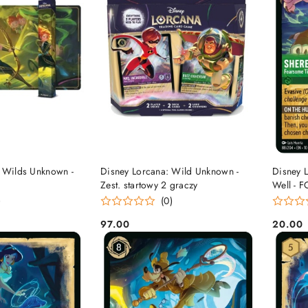
 KOSZYKA
DO KOSZYKA
- Wilds Unknown -
Disney Lorcana: Wild Unknown -
Disney L
Zest. startowy 2 graczy
Well - F
Tiger
)
(0)
97.00
20.00
Cena:
Cena: