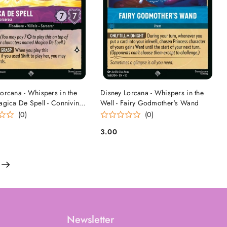
DO KOSZYKA
DO KOSZYKA
orcana - Whispers in the
Disney Lorcana - Whispers in the
agica De Spell - Conniving
Well - Fairy Godmother's Wand
ss
(0)
(0)
3.00
Cena:
Newsletter