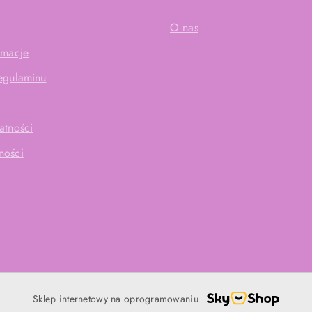
O nas
amacje
Regulaminu
atności
ności
Sklep internetowy na oprogramowaniu