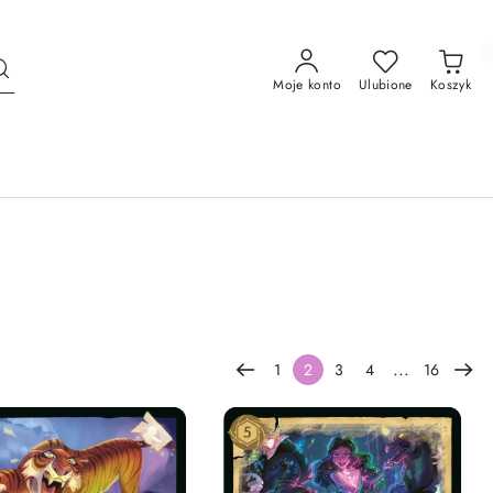
Moje konto
Ulubione
Koszyk
...
1
2
3
4
16