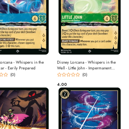
DO KOSZYKA
DO KOSZYKA
orcana - Whispers in the
Disney Lorcana - Whispers in the
car - Eerily Prepared
Well - Little John - Impermanent
Outlaw
(0)
(0)
4.00
Cena: